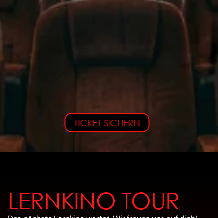
TICKET SICHERN
Düsseldorf
Hamburg
München
Berlin
Frankfurt
Köln
Wien
Singapore
LERNKINO TOUR