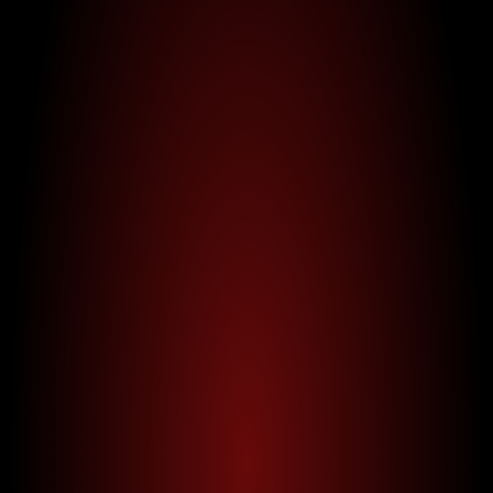
Laura Wagemann
Manager Security Awareness | Henkel AG & Co. KGaA