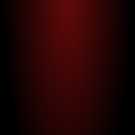
Gitta Peyn
Direktorin Formwelten Institut | Kybernetikerin, Autorin & 
Expertin für systemische Kommunikation